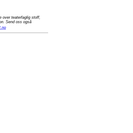
over teaterfaglig stoff,
kon. Send oss også
t.no