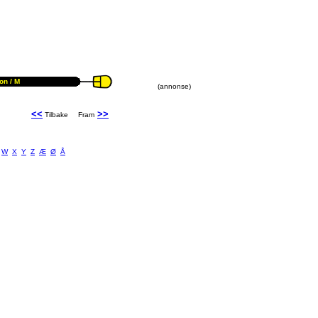
kon
/ M
(annonse)
<<
>>
Tilbake
Fram
W
X
Y
Z
Æ
Ø
Å