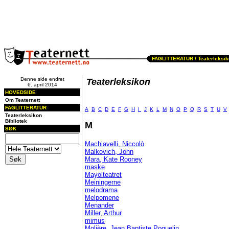
FAGLITTERATUR /
Teaterleksi
Denne side endret
Teaterleksikon
6. april 2014
HOVEDSIDE
Om Teaternett
FAGLITTERATUR
A
B
C
D
E
F
G
H
I
J
K
L
M
N
O
P
Q
R
S
T
U
V
Teaterleksikon
Bibliotek
M
SØK
Machiavelli, Niccolò
Malkovich, John
Mara, Kate Rooney
maske
Mayolteatret
Meiningerne
melodrama
Melpomene
Menander
Miller, Arthur
mimus
Molière, Jean Baptiste Poquelin