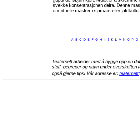
svekke konsentrasjonen deira. Denne ma
om rituelle masker i sjaman- eller jaktkultur
A
B
C
D
E
F
G
H
I
J
K
L
M
N
O
P
Q
Teaternett arbeider med å bygge opp en dat
stoff, begreper og navn under overskriften 
også gjerne tips! Vår adresse er:
teaternett