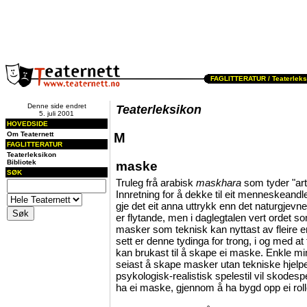
FAGLITTERATUR /
Teaterlek
Denne side endret
Teaterleksikon
5. juli 2001
HOVEDSIDE
Om Teaternett
M
FAGLITTERATUR
Teaterleksikon
Bibliotek
maske
SØK
Truleg frå arabisk
maskhara
som tyder "art
Innretning for å dekke til eit menneskeandlet 
gje det eit anna uttrykk enn det naturgjevne
er flytande, men i daglegtalen vert ordet s
masker som teknisk kan nyttast av fleire e
sett er denne tydinga for trong, i og med at
kan brukast til å skape ei maske. Enkle 
seiast å skape masker utan tekniske hjelp
psykologisk-realistisk spelestil vil skode
ha ei maske, gjennom å ha bygd opp ei roll