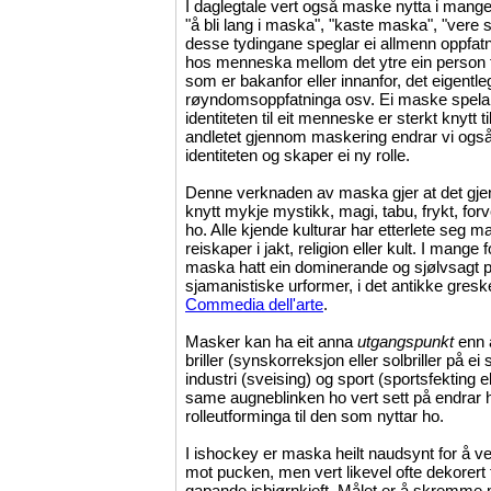
I daglegtale vert også maske nytta i mange
"å bli lang i maska", "kaste maska", "vere 
desse tydingane speglar ei allmenn oppfat
hos menneska mellom det ytre ein person fra
som er bakanfor eller innanfor, det eigentle
røyndomsoppfatninga osv. Ei maske spelar
identiteten til eit menneske er sterkt knytt t
andletet gjennom maskering endrar vi også
identiteten og skaper ei ny rolle.
Denne verknaden av maska gjer at det gjen
knytt mykje mystikk, magi, tabu, frykt, forv
ho. Alle kjende kulturar har etterlete seg m
reiskaper i jakt, religion eller kult. I mange
maska hatt ein dominerande og sjølvsagt pl
sjamanistiske urformer, i det antikke gresk
Commedia dell'arte
.
Masker kan ha eit anna
utgangspunkt
enn å
briller (synskorreksjon eller solbriller på e
industri (sveising) og sport (sportsfekting e
same augneblinken ho vert sett på endrar h
rolleutforminga til den som nyttar ho.
I ishockey er maska heilt naudsynt for å v
mot pucken, men vert likevel ofte dekorert
gapande isbjørnkjeft. Målet er å skremme 