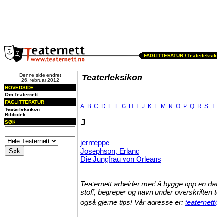
FAGLITTERATUR /
Teaterleksi
Denne side endret
Teaterleksikon
26. februar 2012
HOVEDSIDE
Om Teaternett
FAGLITTERATUR
A
B
C
D
E
F
G
H
I
J
K
L
M
N
O
P
Q
R
S
T
Teaterleksikon
Bibliotek
J
SØK
jernteppe
Josephson, Erland
Die Jungfrau von Orleans
Teaternett arbeider med å bygge opp en dat
stoff, begreper og navn under overskriften 
også gjerne tips! Vår adresse er:
teaternett