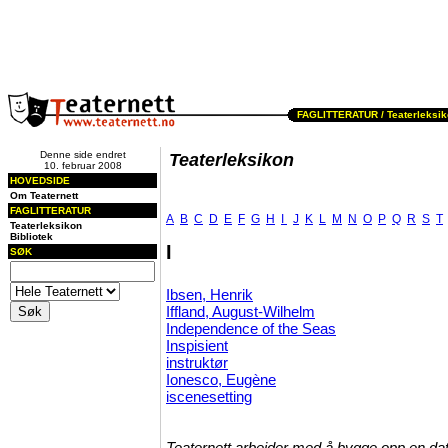
FAGLITTERATUR /
Teaterleksi
Denne side endret
Teaterleksikon
10. februar 2008
HOVEDSIDE
Om Teaternett
FAGLITTERATUR
A
B
C
D
E
F
G
H
I
J
K
L
M
N
O
P
Q
R
S
T
Teaterleksikon
Bibliotek
I
SØK
Ibsen, Henrik
Iffland, August-Wilhelm
Independence of the Seas
Inspisient
instruktør
Ionesco, Eugène
iscenesetting
Teaternett arbeider med å bygge opp en dat