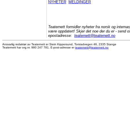
NYHETER
MELDINGER
Teaternett formidler nyheter fra norsk og internas
være oppdatert! Skjer det noe der du er - send os
epostadresse:
teaternett@teaternett.no
Ansvarlig redaktør av Teaternett er Stein Kippersund, Torstadvegen 46, 2335 Stange
Teaternett har org.nr. 980 247 781. E-post-adresse er
teaternett@teaternett.no