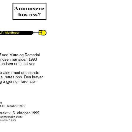
T /
Meldinger
ef ved Møre og Romsdal
undsen har siden 1993
undsen er tilsatt ved
g snakke med de ansatte.
al rettes opp. Den krever
ig å gjennomføre, sier
99
t 19. oktober 1999
raktiv, 6. oktober 1999
. september 1999
tember 1999