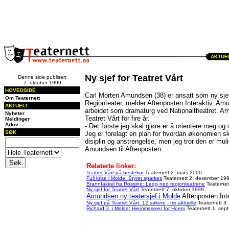
AKTUEL
Ny sjef for Teatret Vårt
Denne side publisert
7. oktober 1999
HOVEDSIDE
Carl Morten Amundsen (38) er ansatt som ny sj
Om Teaternett
Regionteater, melder Aftenposten Interaktiv. Am
AKTUELT
arbeidet som dramaturg ved Nationaltheatret. Am
Nyheter
Teatret Vårt for fire år.
Meldinger
Arkiv
- Det første jeg skal gjøre er å orientere meg o
SØK
Jeg er forelagt en plan for hvordan økonomien sk
disiplin og anstrengelse, men jeg tror den er mul
Amundsen til Aftenposten.
Relaterte linker:
Teatret Vårt på hestekur
Teaternett 2. mars 2000
Full krise i Molde: Styret sparkes
Teaternett 2. desember 19
Brannfakkel fra Rossiné: Legg ned regionteatrene
Teaternet
Ny sjef for Teatret Vårt
Teaternett 7. oktober 1999
Amundsen ny teatersjef i Molde
Aftenposten Inte
Ny sjef på Teatret Vårt: 12 søkere - tre aktuelle
Teaternett 3
Richard 3. i Molde: Hjemmeseier for Hoem
Teaternett 1. sep