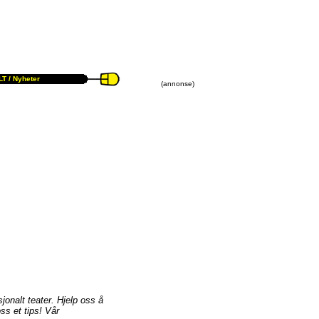
T /
Nyheter
(annonse)
sjonalt teater. Hjelp oss å
ss et tips! Vår