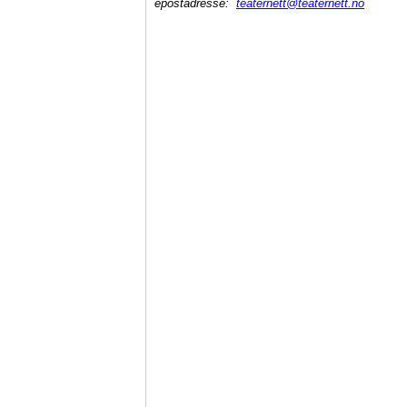
epostadresse:
teaternett@teaternett.no