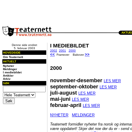
AKTUEL
I MEDIEBILDET
Denne side endret
5. februar 2003
2002
2001
2000
HOVEDSIDE
<<
>>
Framover Bakover
Om Teaternett
AKTUELT
Nyheter
2000
Meldinger
I mediebildet
Artikler
Arkiv
november-desember
LES MER
SØK
september-oktober
LES MER
juli-august
LES MER
mai-juni
LES MER
februar-april
LES MER
NYHETER
MELDINGER
Teaternett formidler nyheter fra norsk og interna
være oppdatert! Skjer det noe der du er - send o