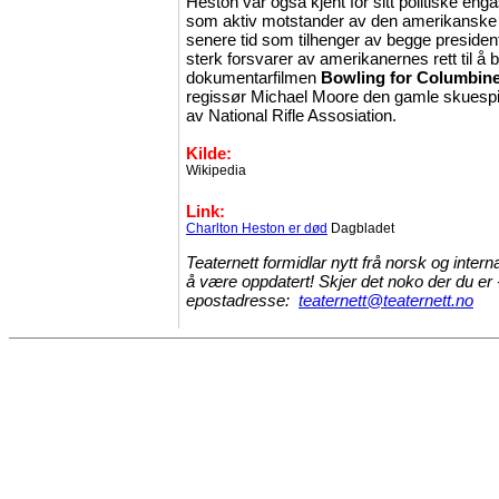
Heston var også kjent for sitt politiske engas
som aktiv motstander av den amerikanske r
senere tid som tilhenger av begge preside
sterk forsvarer av amerikanernes rett til å 
dokumentarfilmen
Bowling for Columbin
regissør Michael Moore den gamle skuespil
av National Rifle Assosiation.
Kilde:
Wikipedia
L
ink:
Charlton Heston er død
Dagbladet
Teaternett formidlar nytt frå norsk og intern
å være oppdatert! Skjer det noko der du er -
epostadresse:
teaternett@teaternett.no