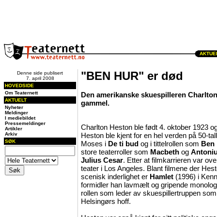
AKTUEL
"BEN HUR" er død
Denne side publisert
7. april 2008
HOVEDSIDE
Om Teaternett
Den amerikanske skuespilleren Charlton
AKTUELT
gammel.
Nyheter
Meldinger
I mediebildet
Pressemeldinger
Charlton Heston ble født 4. oktober 1923 og
Artikler
Arkiv
Heston ble kjent for en hel verden på 50-tall
SØK
Moses i
De ti bud
og i tittelrollen som
Ben
store teaterroller som
Macbeth
og
Antoni
Julius Cesar
. Etter at filmkarrieren var ove
teater i Los Angeles. Blant filmene der Hesto
scenisk inderlighet er
Hamlet
(1996) i Kenn
formidler han lavmælt og gripende monolog
rollen som leder av skuespillertruppen so
Helsingørs hoff.