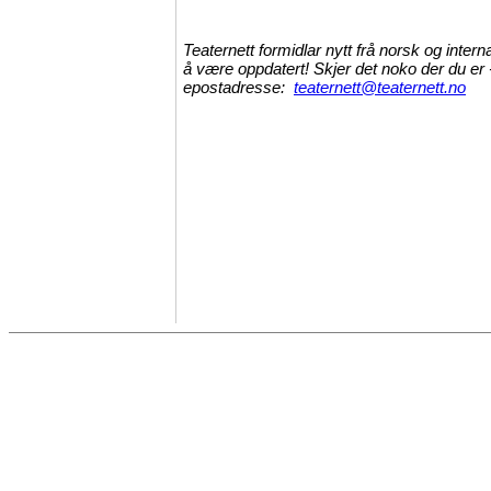
Teaternett formidlar nytt frå norsk og intern
å være oppdatert! Skjer det noko der du er -
epostadresse:
teaternett@teaternett.no