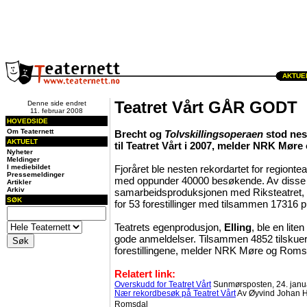
AKTUEL
Teatret Vårt GÅR GODT
Denne side endret
11. februar 2008
HOVEDSIDE
Om Teaternett
Brecht og
Tolvskillingsoperaen
stod nes
AKTUELT
til Teatret Vårt i 2007, melder NRK Mør
Nyheter
Meldinger
I mediebildet
Fjoråret ble nesten rekordartet for regiont
Pressemeldinger
med oppunder 40000 besøkende. Av disse
Artikler
Arkiv
samarbeidsproduksjonen med Riksteatret,
SØK
for 53 forestillinger med tilsammen 17316
Teatrets egenprodusjon,
Elling
, ble en liten
gode anmeldelser. Tilsammen 4852 tilskuer
forestillingene, melder NRK Møre og Roms
Relatert link:
Overskudd for Teatret Vårt
Sunmørsposten, 24. janu
Nær rekordbesøk på Teatret Vårt
Av Øyvind Johan 
Romsdal