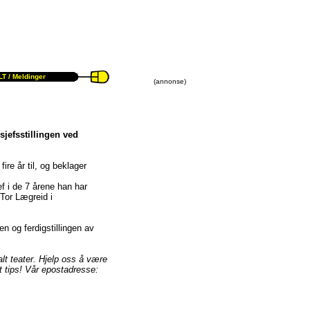
T /
Meldinger
(annonse)
sjefsstillingen ved
ire år til, og beklager
f i de 7 årene han har
 Tor Lægreid i
en og ferdigstillingen av
alt teater. Hjelp oss å være
it tips! Vår epostadresse: