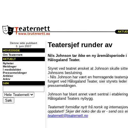
AKTUEL
Teatersjef runder av
Denne side publisert
3. juni 2007
HOVEDSIDE
Om Teaternett
Nils Johnson tar ikke en ny åremålsperiode i 
AKTUELT
Hålogaland Teater.
Nyheter
Meldinger
Styret ved teatret ønsket at Johnson skulle sitte f
I mediebildet
Johnsons beslutning.
Pressemeldinger
Artikler
- Nils Johnson har vært en fremragende teatersje
Arkiv
fungert ved Hålogaland Teater, sier styrets leder
SØK
pressemeldingen.
Johnson har blant annet vært sentral i etablering
Hålogaland Teaters nybygg.
Teaternett formidlar nytt frå norsk og internasjon
oppdatert! Skjer det noko der du er - send oss e
teaternett@teaternett.no