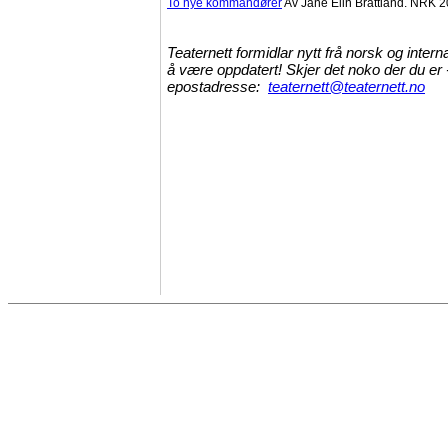
To nye kommandører
Av Jane Elin Brattland. NRK 
Teaternett formidlar nytt frå norsk og intern
å være oppdatert! Skjer det noko der du er -
epostadresse:
teaternett@teaternett.no