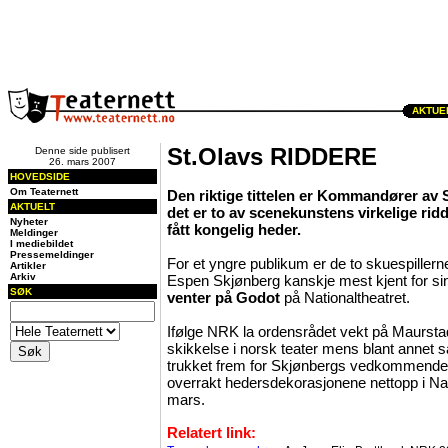
AKTUEL
St.Olavs RIDDERE
Denne side publisert
26. mars 2007
HOVEDSIDE
Om Teaternett
Den riktige tittelen er Kommandører av 
AKTUELT
det er to av scenekunstens virkelige rid
Nyheter
fått kongelig heder.
Meldinger
I mediebildet
Pressemeldinger
For et yngre publikum er de to skuespiller
Artikler
Arkiv
Espen Skjønberg kanskje mest kjent for si
SØK
venter på Godot
på Nationaltheatret.
Ifølge NRK la ordensrådet vekt på Maurst
skikkelse i norsk teater mens blant annet
trukket frem for Skjønbergs vedkommende. 
overrakt hedersdekorasjonene nettopp i Nat
mars.
Relatert link: