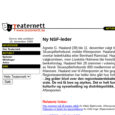
AKTUEL
Ny NSF-leder
Denne side publisert
16. desember 1999
HOVEDSIDE
Agnete G. Haaland (39) ble 11. desember valgt ti
Om Teaternett
Skuespillerforbund, melder Aftenposten. Haaland e
AKTUELT
overtar lederklubba etter Bernhard Ramstad. Haal
Nyheter
valgkomiteen, men Liselotte Holmene ble foresl
Meldinger
Arkiv
benkeforslag. Haaland fikk 28 stemmer i voteri
SØK
av Norsk Skuespillerforbunds 800 medlemmer er f
frilansere. Haaland sier til Aftenposten at frie gr
Regionteaterdebatten har heller ikke gått hus forb
- Jeg gråter blod over den regionteaterdebatte
siste. De må få leve og styrkes. Det er helt f
kulturliv og sysselsetting og distriktspolitikk,
Aftenposten.
Relaterte linker:
Frie grupper må få bedre vilkår
Av Hilde Bjørhovde. Aftenpos
Frilanser ny leder for skuespillerne
Av Odd Inge Skjævesland.