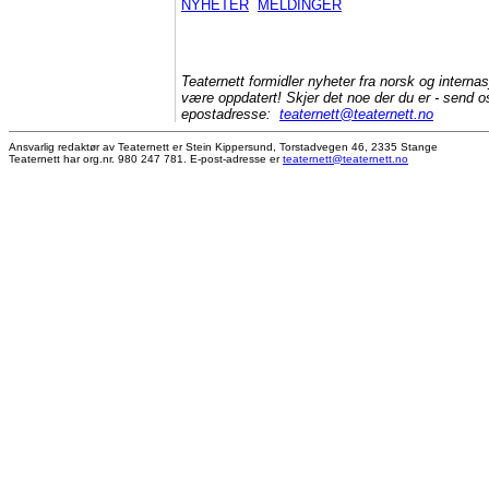
NYHETER
MELDINGER
Teaternett formidler nyheter fra norsk og internas
være oppdatert! Skjer det noe der du er - send os
epostadresse:
teaternett@teaternett.no
Ansvarlig redaktør av Teaternett er Stein Kippersund, Torstadvegen 46, 2335 Stange
Teaternett har org.nr. 980 247 781. E-post-adresse er
teaternett@teaternett.no