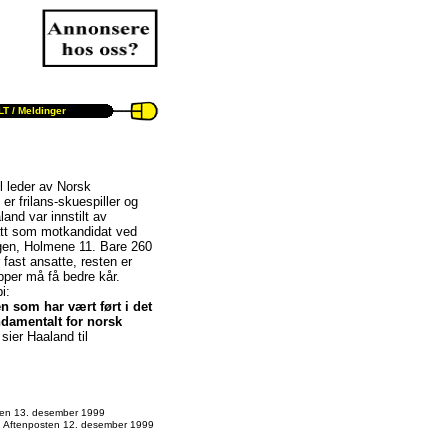
T /
Meldinger
l leder av Norsk
r frilans-skuespiller og
and var innstilt av
ått som motkandidat ved
ngen, Holmene 11. Bare 260
ast ansatte, resten er
upper må få bedre kår.
i:
n som har vært ført i det
undamentalt for norsk
sier Haaland til
ten 13. desember 1999
 Aftenposten 12. desember 1999