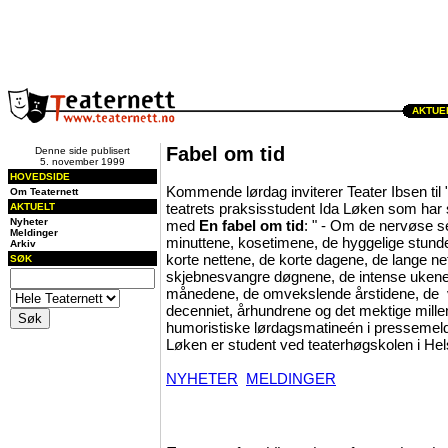
AKTUEL
Fabel om tid
Denne side publisert
5. november 1999
HOVEDSIDE
Kommende lørdag inviterer Teater Ibsen til 
Om Teaternett
teatrets praksisstudent Ida Løken som har 
AKTUELT
Nyheter
med
En fabel om tid
: " - Om de nervøse s
Meldinger
minuttene, kosetimene, de hyggelige stund
Arkiv
korte nettene, de korte dagene, de lange ne
SØK
skjebnesvangre døgnene, de intense ukene,
månedene, de omvekslende årstidene, de 
decenniet, århundrene og det mektige mille
humoristiske lørdagsmatineén i pressemeldi
Løken er student ved teaterhøgskolen i Hel
NYHETER
MELDINGER