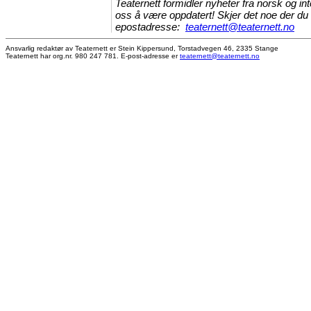
Teaternett formidler nyheter fra norsk og int
oss å være oppdatert! Skjer det noe der du e
epostadresse:
teaternett@teaternett.no
Ansvarlig redaktør av Teaternett er Stein Kippersund, Torstadvegen 46, 2335 Stange
Teaternett har org.nr. 980 247 781. E-post-adresse er
teaternett@teaternett.no