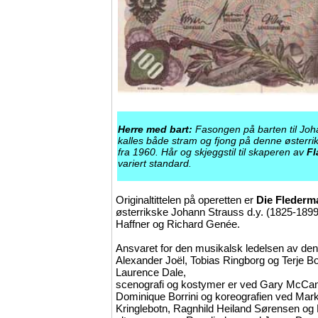
Herre med bart:
Fasongen på barten til Jo
kalles både stram og fjong på denne østerri
fra 1960. Hår og skjeggstil til skaperen av
Fl
variert standard.
Originaltittelen på operetten er
Die Flederm
østerrikske Johann Strauss d.y. (1825-1899),
Haffner og Richard Genée.
Ansvaret for den musikalsk ledelsen av denn
Alexander Joël, Tobias Ringborg og Terje 
Laurence Dale,
scenografi og kostymer er ved Gary McCann
Dominique Borrini og koreografien ved Mark
Kringlebotn, Ragnhild Heiland Sørensen og 