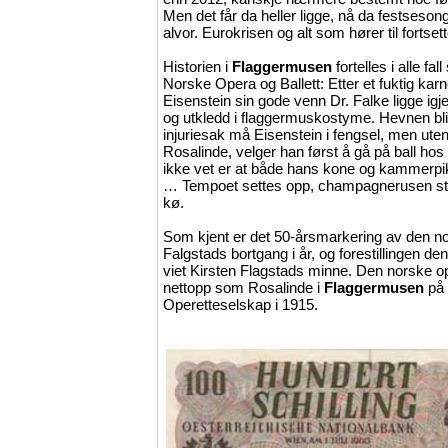
Men det får da heller ligge, nå da festseson
alvor. Eurokrisen og alt som hører til fortsetter
Historien i
Flaggermusen
fortelles i alle fa
Norske Opera og Ballett: Etter et fuktig karn
Eisenstein sin gode venn Dr. Falke ligge igj
og utkledd i flaggermuskostyme. Hevnen bli
injuriesak må Eisenstein i fengsel, men uten å
Rosalinde, velger han først å gå på ball ho
ikke vet er at både hans kone og kammerpik
… Tempoet settes opp, champagnerusen stig
kø.
Som kjent er det 50-årsmarkering av den no
Falgstads bortgang i år, og forestillingen d
viet Kirsten Flagstads minne. Den norske op
nettopp som Rosalinde i
Flaggermusen
på 
Operetteselskap i 1915.