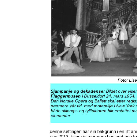
Foto: Lis
Sjampanje og dekadense:
Bildet over vise
Flaggermusen
i Düsseldorf 24. mars 1954. 
Den Norske Opera og Ballett skal etter regi
nærmere vår tid, med motemiljø i New York s
både stilongs- og tyllfaktoren blir erstattet
elementer.
denne settingen har sin bakgrunn i en litt 
enn 2012, kanskje nærmere bestemt noe før