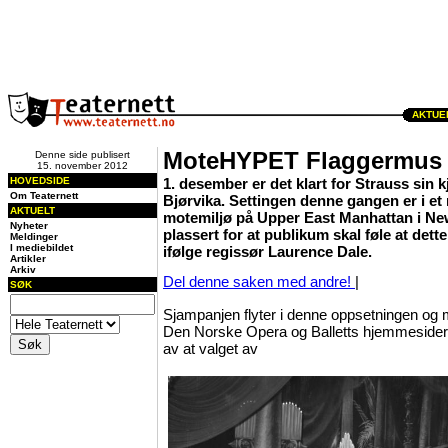
AKTUEL
MoteHYPET Flaggermus
Denne side publisert
15. november 2012
HOVEDSIDE
1. desember er det klart for Strauss sin k
Om Teaternett
Bjørvika. Settingen denne gangen er i et
AKTUELT
motemiljø på Upper East Manhattan i Ne
Nyheter
plassert for at publikum skal føle at dette
Meldinger
I mediebildet
ifølge regissør Laurence Dale.
Artikler
Arkiv
Del denne saken med andre!
|
SØK
Sjampanjen flyter i denne oppsetningen og mo
Den Norske Opera og Balletts hjemmesider. V
av at valget av