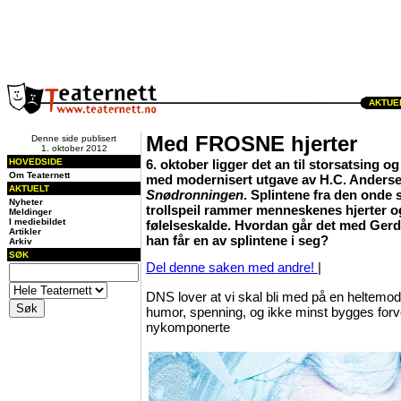
AKTUEL
Med FROSNE hjerter
Denne side publisert
1. oktober 2012
HOVEDSIDE
6. oktober ligger det an til storsatsing o
Om Teaternett
med modernisert utgave av H.C. Anderse
AKTUELT
Snødronningen
. Splintene fra den onde
Nyheter
trollspeil rammer menneskenes hjerter o
Meldinger
I mediebildet
følelseskalde. Hvordan går det med Gerd
Artikler
han får en av splintene i seg?
Arkiv
SØK
Del denne saken med andre!
|
DNS lover at vi skal bli med på en heltemo
humor, spenning, og ikke minst bygges forve
nykomponerte