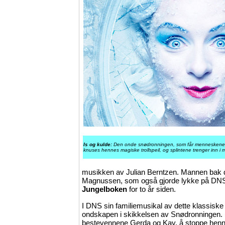
Is og kulde:
Den onde snødronningen, som får menneskene ti
knuses hennes magiske trollspeil, og splintene trenger inn i
musikken av Julian Berntzen. Mannen bak d
Magnussen, som også gjorde lykke på DNS
Jungelboken
for to år siden.
I DNS sin familiemusikal av dette klassiske
ondskapen i skikkelsen av Snødronningen. K
bestevennene Gerda og Kay, å stoppe hen