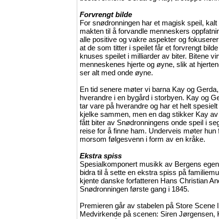
Forvrengt bilde
For snødronningen har et magisk speil, kalt 
makten til å forvandle menneskers oppfatnin
alle positive og vakre aspekter og fokuserer
at de som titter i speilet får et forvrengt bi
knuses speilet i milliarder av biter. Bitene vir
menneskenes hjerte og øyne, slik at hjertene 
ser alt med onde øyne.
En tid senere møter vi barna Kay og Gerda
hverandre i en bygård i storbyen. Kay og G
tar vare på hverandre og har et helt spesielt f
kjelke sammen, men en dag stikker Kay av 
fått biter av Snødronningens onde speil i se
reise for å finne ham. Underveis møter hun fl
morsom følgesvenn i form av en kråke.
Ekstra spiss
Spesialkomponert musikk av Bergens egen 
bidra til å sette en ekstra spiss på famili
kjente danske forfatteren Hans Christian A
Snødronningen første gang i 1845.
Premieren går av stabelen på Store Scene l
Medvirkende på scenen: Siren Jørgensen, K