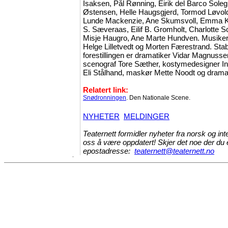
Isaksen, Pål Rønning, Eirik del Barco Soleg
Østensen, Helle Haugsgjerd, Tormod Løvold
Lunde Mackenzie, Ane Skumsvoll, Emma Kr
S. Sæveraas, Eilif B. Gromholt, Charlotte S
Misje Haugro, Ane Marte Hundven. Musiker
Helge Lilletvedt og Morten Færestrand. Sta
forestillingen er dramatiker Vidar Magnussen
scenograf Tore Sæther, kostymedesigner Ing
Eli Stålhand, maskør Mette Noodt og dramat
Relatert link:
Snødronningen
. Den Nationale Scene.
NYHETER
MELDINGER
Teaternett formidler nyheter fra norsk og inte
oss å være oppdatert! Skjer det noe der du e
epostadresse:
teaternett@teaternett.no