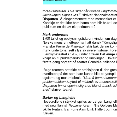
forsøksobjekter. Hva skjer når isolerte ungdomme
lidenskapen slippes løs?"
skriver Nationaltheatre
Disputten
. Å eksperimentere med mennesker er l
Kanskje er det ikke bare barna som blir brukt i d
publikum en del av eksperimentet?
Mørk undertone
1700-tallet og opplysningstida er i vinden om da
Norske mens vi nettopp har hatt dansk "Kongelig
Franske Pierre de Marivaux´ står bak denne komed
mørk undertone, sett i lys av nyere historie. Fores
Fjernsynsteatret i 1962, under tittelen
Det evige
knapt an til pudderparykker og kniplinger i Hovar
første gang oppført på teatret Comédie-Italienne 
Ifølge teatrets nettside er ambisjonen til den gre
overflaten på det som bare kunne blitt et lystspil
egoisme og maktmisbruk:
"Uten å fjerne humoren
problematikken knyttet til misbruk av menneskeli
Disputten finner opprinnelig sted blandt fransk ad
sted"
skriver teatret.
Barker og Langhelle
Hovedrollene i stykket spilles av Jørgen Langhell
med seg Hannah Wozene Kvam, Nils Golberg Mulv
Skille Reitan, Ivar Furre Aam Eirik Hallert og Ing
Kleven.