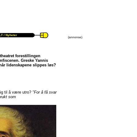
T /
Nyheter
(annonse)
heatret forestillingen
Amfiscenen. Greske Yannis
 når lidenskapene slippes løs?
ig til å være utro?
"For å få svar
brukt som