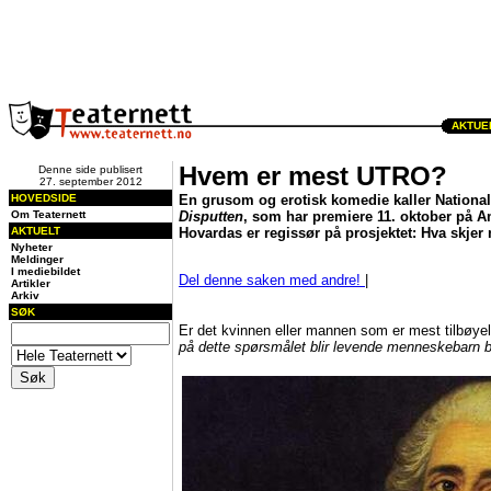
AKTUEL
Hvem er mest UTRO?
Denne side publisert
27. september 2012
HOVEDSIDE
En grusom og erotisk komedie kaller Nationalt
Om Teaternett
Disputten
, som har premiere 11. oktober på 
AKTUELT
Hovardas er regissør på prosjektet: Hva skjer
Nyheter
Meldinger
I mediebildet
Del denne saken med andre!
|
Artikler
Arkiv
SØK
Er det kvinnen eller mannen som er mest tilbøyel
på dette spørsmålet blir levende menneskebarn 