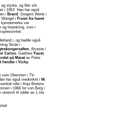
g styrke, og fikk sitt
et i 1953. Han har også
llen i
Brand
, Gregers Werle i
r Wangel i
Fruen fra havet
e kjennemerke var
 og forankring, som i
kspressivitet.
erland i, og hadde også
ertug Skule i
gtrekongersaften
, Alceste i
n Carlos
, Goethes
Faust
,
rdet på Marat
av Peter
t hendte i Vichy
.
le som Obersten i TV-
Han har også medvirket i
Ni
entral rolle i Anja Breiens
prisen i 1966 for von Berg i
n utnevnt til ridder av 1.ste
stad.