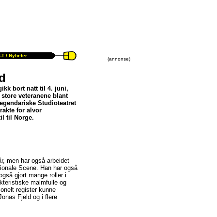
T /
Nyheter
(annonse)
d
k bort natt til 4. juni,
store veteranene blant
legendariske Studioteatret
rakte for alvor
l til Norge.
år, men har også arbeidet
tionale Scene. Han har også
også gjort mange roller i
kteristiske malmfulle og
nelt register kunne
Jonas Fjeld og i flere