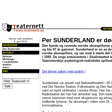
AKTUEL
Per SUNDERLAND er dø
Denne side publisert
4. juni 2012
HOVEDSIDE
Den kjente og ruvende norske skuespilleren gik
Om Teaternett
og ble 87 år gammel. Sunderland er en av de 
AKTUELT
norske skuespillere, og var med å starte det 
Nyheter
i 1945. De unge entusiastene i Studioteatret b
Meldinger
Stanislavskijs psykologisk-realistiske spillesti
I mediebildet
Artikler
Arkiv
Del denne saken med andre!
|
SØK
Sunderland var ansatt ved Nationaltheatret i 40 
ved Det Norske Teatret, Folketeatret og Den Na
vært en kjent skikkelse i norske filmer. Han har 
Radioteatret der han har utmerket seg. Den kara
varme stemmen med stort ekspressivt og emosjo
trollbinde lytterne, for eksempel i rollen som Dr. 
kriminaldrama.