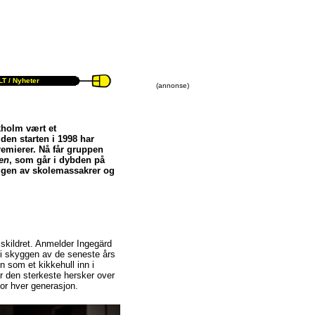
T /
Nyheter
(annonse)
kholm vært et
den starten i 1998 har
emierer. Nå får gruppen
en
, som går i dybden på
yggen av skolemassakrer og
 skildret. Anmelder Ingegärd
 i skyggen av de seneste års
n som et kikkehull inn i
er den sterkeste hersker over
for hver generasjon.