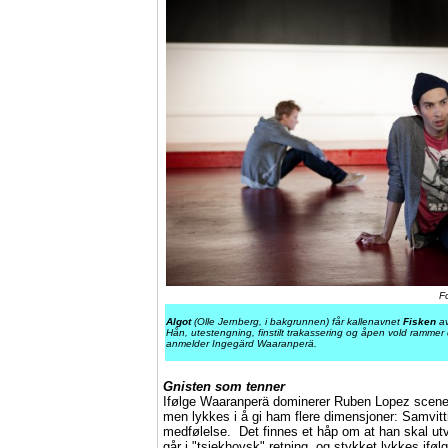
F
Algot
(Olle Jernberg, i bakgrunnen) får kallenavnet
Fisken
a
Hån, utestengning, finstilt trakassering og åpen vold rammer d
anmelder Ingegärd Waaranperä.
Gnisten som tenner
Ifølge Waaranperä dominerer Ruben Lopez scen
men lykkes i å gi ham flere dimensjoner: Samvitti
medfølelse. Det finnes et håp om at han skal utv
går i "tsjekhovsk" retning, og stykket lykkes if