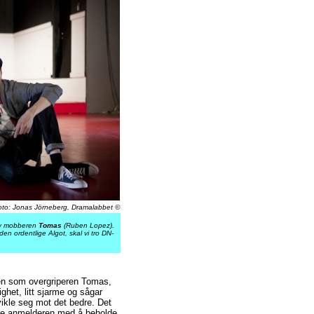
oto: Jonas Jörneberg, Dramalabbet ©
v mobberen
Tomas
(Ruben Lopez).
en ordentlige Algot, skal vi tro DN-
en som overgriperen Tomas,
ghet, litt sjarme og sågar
ikle seg mot det bedre. Det
ølge anmelderen med å beholde