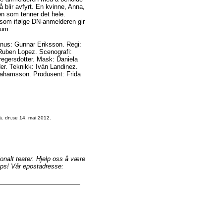
å blir avfyrt. En kvinne, Anna,
ten som tenner det hele.
 som ifølge DN-anmelderen gir
kum.
nus: Gunnar Eriksson. Regi:
Ruben Lopez. Scenografi:
egersdotter. Mask: Daniela
er. Teknikk: Iván Landinez.
rahamsson. Produsent: Frida
. dn.se 14. mai 2012.
jonalt teater. Hjelp oss å være
tips! Vår epostadresse: