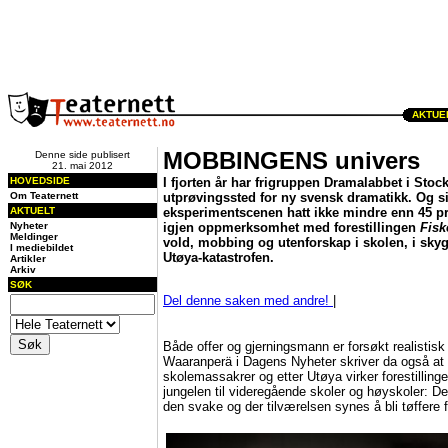
AKTUEL
MOBBINGENS univers
Denne side publisert
21. mai 2012
HOVEDSIDE
I fjorten år har frigruppen Dramalabbet i Stoc
Om Teaternett
utprøvingssted for ny svensk dramatikk. Og si
AKTUELT
eksperimentscenen hatt ikke mindre enn 45 pr
Nyheter
igjen oppmerksomhet med forestillingen
Fisk
Meldinger
vold, mobbing og utenforskap i skolen, i sk
I mediebildet
Utøya-katastrofen.
Artikler
Arkiv
SØK
Del denne saken med andre!
|
Både offer og gjerningsmann er forsøkt realistisk
Waaranperä i Dagens Nyheter skriver da også at
skolemassakrer og etter Utøya virker forestillinge
jungelen til videregående skoler og høyskoler: D
den svake og der tilværelsen synes å bli tøffere 