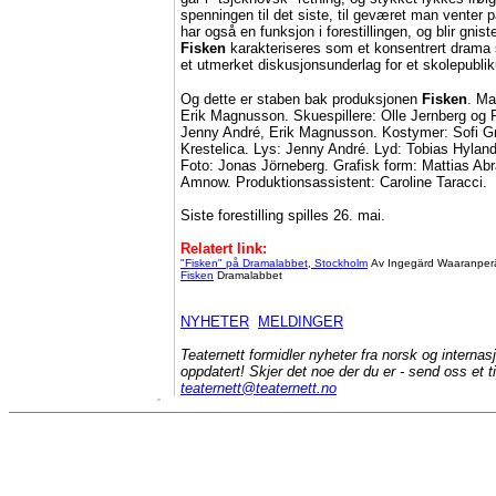
spenningen til det siste, til geværet man venter p
har også en funksjon i forestillingen, og blir gnis
Fisken
karakteriseres som et konsentrert drama
et utmerket diskusjonsunderlag for et skolepubli
Og dette er staben bak produksjonen
Fisken
. Ma
Erik Magnusson. Skuespillere: Olle Jernberg og 
Jenny André, Erik Magnusson. Kostymer: Sofi Gr
Krestelica. Lys: Jenny André. Lyd: Tobias Hyland
Foto: Jonas Jörneberg. Grafisk form: Mattias Ab
Amnow. Produktionsassistent: Caroline Taracci.
Siste forestilling spilles 26. mai.
Relatert link:
"Fisken" på Dramalabbet, Stockholm
Av Ingegärd Waaranperä
Fisken
Dramalabbet
NYHETER
MELDINGER
Teaternett formidler nyheter fra norsk og internas
oppdatert! Skjer det noe der du er - send oss et 
teaternett@teaternett.no