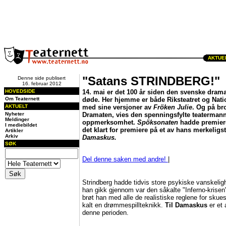
AKTUEL
"Satans STRINDBERG!"
Denne side publisert
16. februar 2012
HOVEDSIDE
14. mai er det 100 år siden den svenske dram
Om Teaternett
døde. Her hjemme er både Riksteatret og Natio
AKTUELT
med sine versjoner av
Fröken Julie
. Og på br
Nyheter
Dramaten, vies den spenningsfylte teatermann
Meldinger
oppmerksomhet.
Spöksonaten
hadde premiere
I mediebildet
det klart for premiere på et av hans merkeligst
Artikler
Arkiv
Damaskus.
SØK
Del denne saken med andre!
|
Strindberg hadde tidvis store psykiske vanskelig
han gikk gjennom var den såkalte "Inferno-krise
brøt han med alle de realistiske reglene for skue
kalt en drømmespillteknikk.
Til Damaskus
er et 
denne perioden.