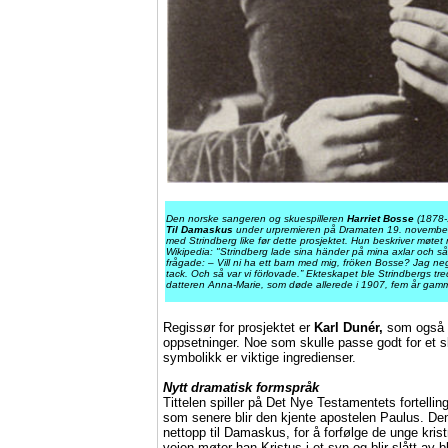
Den norske sangeren og skuespilleren
Harriet Bosse
(1878-1
Til Damaskus
under urpremieren på Dramaten 19. novembe
med Strindberg like før dette prosjektet. Hun beskriver møtet
Wikipedia: "Strindberg lade sina händer på mina axlar och så
frågade: – Vill ni ha ett barn med mig, fröken Bosse? Jag ne
tack. Och så var vi förlovade.” Ekteskapet ble Strindbergs tredje
datteren Anna-Marie, som døde allerede i 1907, fem år gamm
Regissør for prosjektet er
Karl Dunér,
som også er
oppsetninger. Noe som skulle passe godt for et sk
symbolikk er viktige ingredienser.
Nytt dramatisk formspråk
Tittelen spiller på Det Nye Testamentets fortelli
som senere blir den kjente apostelen Paulus. Den
nettopp til Damaskus, for å forfølge de unge kri
veien møter han Kristus i et syn og blir slått av 