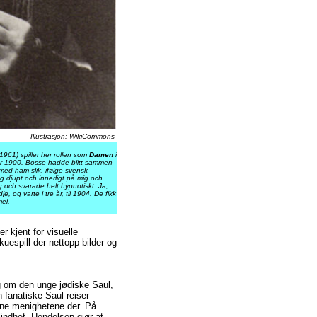
Illustrasjon: WikiCommons
961) spiller her rollen som
Damen
i
r 1900. Bosse hadde blitt sammen
 med ham slik, ifølge svensk
g djupt och innerligt på mig och
g och svarade helt hypnotiskt: Ja,
, og varte i tre år, til 1904. De fikk
el.
 kjent for visuelle
uespill der nettopp bilder og
ng om den unge jødiske Saul,
 fanatiske Saul reiser
stne menighetene der. På
blindhet. Hendelsen gjør at