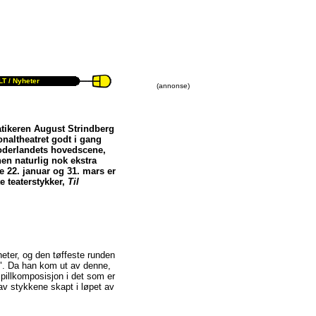
T /
Nyheter
(annonse)
atikeren August Strindberg
naltheatret godt i gang
oderlandets hovedscene,
en naturlig nok ekstra
 22. januar og 31. mars er
e teaterstykker,
Til
heter, og den tøffeste runden
n". Da han kom ut av denne,
spillkomposisjon i det som er
av stykkene skapt i løpet av