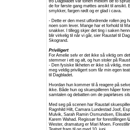
tro Dagbladet var tonen mellom de to sprud
de for første gang møttes ansikt til ansikt. 
smykker, fargen rødt og er glad i cava.
- Dette er den mest utfordrende rollen jeg har
noen som lever. Mange har et forhold til M
snakker. I tillegg skjer det ting i saken henn
blir virkelig til når vi går, sier Raustøl til 
Skogrand.
Priviligert
For Amelie selv er det ikke så viktig om det 
stemmer i ett og alt, og hun stoler på Raustø
- Den fysiske likheten er ikke så viktig, me
meg veldig priviligert som får min egen teate
til Dagbladet.
Hvordan hun kommer til å reagere på selve 
ikke. Både hun og skuespilleren håper forest
samtalen og debatten om de papirløses sit
Med seg på scenen har Raustøl skuespille
Ragnhild Hilt, Camara Lundestad Joof, Es
Mulvik, Sarah Ramin Osmundsen, Elisabe
Karem Wahad. Regissør for forestillingen
U
Wester, dramaturg er Mari Moen. Forestill
Teatret fram til og med 10. juni.