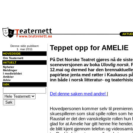
AKTUEL
Teppet opp for AMELIE
Denne side publisert
1. mai 2011
HOVEDSIDE
Om Teaternett
På Det Norske Teatret gjøres nå de siste
AKTUELT
sceneversjonen av boka
Ulovlig norsk
. 
Nyheter
12.mai og dermed har den brennaktuelle
Meldinger
I mediebildet
papirløse jenta med røtter i Kaukasus på
Artikler
inn både i norsk litteratur- og teaterhisto
Arkiv
SØK
Del denne saken med andre!
|
Hovedpersonen kommer selv til premieren, 
skuespilleren som skal spille rollen som h
Raustøl er det den vanskeligste rollen hun ha
glad for at Amelie har gitt henne frie hende
de blitt kjent gjennom telefon og videosamtal