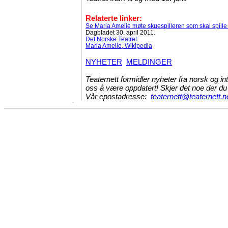
Relaterte linker:
Se Maria Amelie møte skuespilleren som skal spill
Dagbladet 30. april 2011.
Det Norske Teatret
Maria Amelie, Wikipedia
NYHETER
MELDINGER
Teaternett formidler nyheter fra norsk og int
oss å være oppdatert! Skjer det noe der du 
Vår epostadresse:
teaternett@teaternett.n