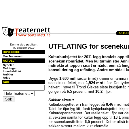
AKTUEL
UTFLATING for sceneku
Denne side publisert
5. oktober 2010
HOVEDSIDE
Om Teaternett
Kulturbudsjettet for 2011 legg framleis opp til
AKTUELT
scenekunstområdet. Men kulturminister Annik
Nyheter
indirekte at toppen snart er nådd, enn så lenge
Meldinger
konsolidering og utflating. Andre område i kult
I mediebildet
Artikler
Arkiv
Dryge
1,630 milliardar
(mrd)
kroner er ramma i 
SØK
scenekunstfeltet, mot
1,524 mrd
i fjor. Det tyd
halvert i høve til Trond Giskes siste budsjettår
gongen på
6,5
prosent, mot
10,2
i fjor.
Sakkar akterut
Kulturbudsjettet er i framlegget på
8,46 mrd
mo
Talet for ifjor lyg litt, fordi kyrkjebudsjettet ikkje
Kulturdepartementet. Det reelle talet i fjor var 
at veksten samla for kultur legg opp til
13,1
pros
for scenekunstfeltets
6,5
prosent. Det er altså te
sakkar akterut mellom kulturformåla.