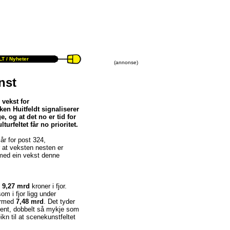
T /
Nyheter
(annonse)
nst
 vekst for
en Huitfeldt signaliserer
, og at det no er tid for
urfeltet får no prioritet.
år for post 324,
er at veksten nesten er
, med ein vekst denne
t
9,27 mrd
kroner i fjor.
 som i fjor ligg under
dermed
7,48 mrd
. Det tyder
ent, dobbelt så mykje som
ikn til at scenekunstfeltet