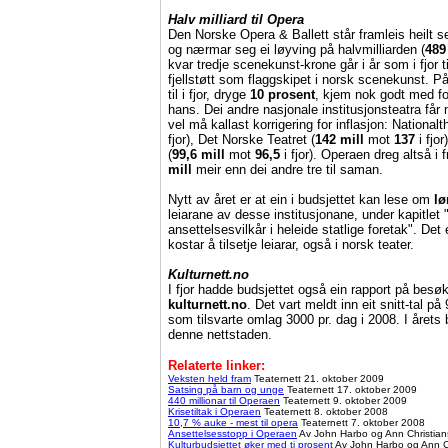
Halv milliard til Opera
Den Norske Opera & Ballett står framleis heilt se
og nærmar seg ei løyving på halvmilliarden (
489
kvar tredje scenekunst-krone går i år som i fjor 
fjellstøtt som flaggskipet i norsk scenekunst. 
til i fjor, dryge
10 prosent
, kjem nok godt med f
hans. Dei andre nasjonale institusjonsteatra får 
vel må kallast korrigering for inflasjon: Nationalth
fjor
), Det Norske Teatret (
142 mill
mot
137
i fjor
(
99,6 mill
mot
96,5
i fjor
)
. Operaen dreg altså i f
mill
meir enn dei andre tre til saman.
Nytt av året er at ein i budsjettet kan lese om
lø
leiarane av desse institusjonane, under kapitlet
ansettelsesvilkår i heleide statlige foretak". Det 
kostar å tilsetje leiarar, også i norsk teater.
Kulturnett.no
I fjor hadde budsjettet også ein rapport på besøk
kulturnett.no
. Det vart meldt inn eit snitt-tal p
som tilsvarte omlag 3000 pr. dag i 2008. I årets 
denne nettstaden.
Relaterte linker:
Veksten held fram
Teaternett 21. oktober 2009
Satsing på barn og unge
Teaternett 17. oktober 2009
440 millionar til Operaen
Teaternett 9. oktober 2009
Krisetiltak i Operaen
Teaternett 8. oktober 2008
10,7 % auke - mest til opera
Teaternett 7. oktober 2008
Ansettelsesstopp i Operaen
Av John Harbo og Ann Christian
Kulturbudsjettet øker med ti prosent
Av John Harbo og Ann Ch