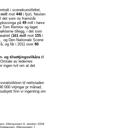
ntralt i scenekunstfeltet,
 mill
mot
440
i fjor). Nesten
til det som no framstår
Påplussinga på
49
mill i høve
or Tom Remlov og laget
nøkterne tillegg, i det som
eatret (
161 mill
mot
155
i
), og Den Nationale Scene
rå, og får i 2011 over
80
n- og tilsettjingsvilkåra
til
 "Omtale av ledernes
er ingen tvil om at det
sstatistikken til nettstaden
å 90 000 vitjingar pr månad,
budsjett finn vi ingenting om
sen. Aftenposten 8. oktober 2008
ristiansen. Aftenposten 7.