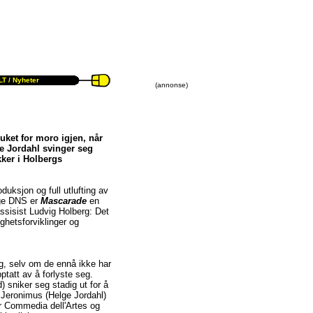
T /
Nyheter
(annonse)
duket for moro igjen, når
e Jordahl svinger seg
kker i Holbergs
oduksjon og full utlufting av
ølge DNS er
Mascarade
en
ssisist Ludvig Holberg: Det
ghetsforviklinger og
g, selv om de ennå ikke har
ptatt av å forlyste seg.
) sniker seg stadig ut for å
Jeronimus (Helge Jordahl)
er Commedia dell'Artes og