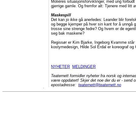
Molières situasjonsforviklinger, med ung forbudt
gjerrige gamle. Og fremfor alt: Tjenere med litt a
Maskespill
Det kan jo ikke gå anerledes: Leander blir forel
og begge kjemper på hver sin kant for å unngå g
trosse sine strenge fedre? Og hvem er de egentl
seg bak maskene?
Regissør er Kim Bjarke, Ingeborg Kvamme står 
kostymedesign, Hilde Sol Erdal er koreograf og 
NYHETER
MELDINGER
Teaternett formidler nyheter fra norsk og internas
være oppdatert! Skjer det noe der du er - send o
epostadresse:
teaternett@teaternett.no