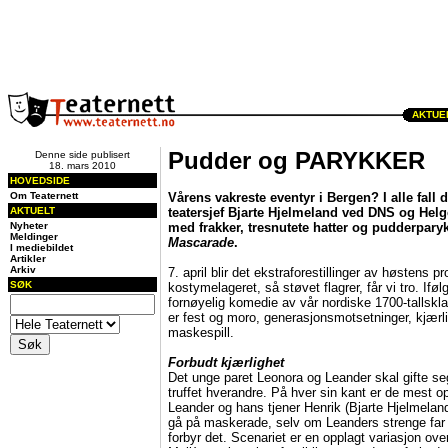
AKTUEL
Pudder og PARYKKER
Denne side publisert
18. mars 2010
HOVEDSIDE
Om Teaternett
Vårens vakreste eventyr i Bergen? I alle fall 
AKTUELT
teatersjef Bjarte Hjelmeland ved DNS og Helg
Nyheter
med frakker, tresnutete hatter og pudderpary
Meldinger
Mascarade
.
I mediebildet
Artikler
Arkiv
7. april blir det ekstraforestillinger av høstens pr
SØK
kostymelageret, så støvet flagrer, får vi tro. If
fornøyelig komedie av vår nordiske 1700-tallskla
er fest og moro, generasjonsmotsetninger, kjærli
maskespill.
Forbudt kjærlighet
Det unge paret Leonora og Leander skal gifte se
truffet hverandre. På hver sin kant er de mest op
Leander og hans tjener Henrik (Bjarte Hjelmeland
gå på maskerade, selv om Leanders strenge far 
forbyr det. Scenariet er en opplagt variasjon ov