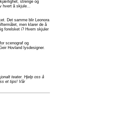
 kjærlighet, strenge og
v hvert å skjule...
sket. Det samme blir Leonora
iftermålet, men klarer de å
ig forelsket i? Hvem skjuler
for scenograf og
Geir Hovland lysdesigner.
jonalt teater. Hjelp oss å
ss et tips! Vår