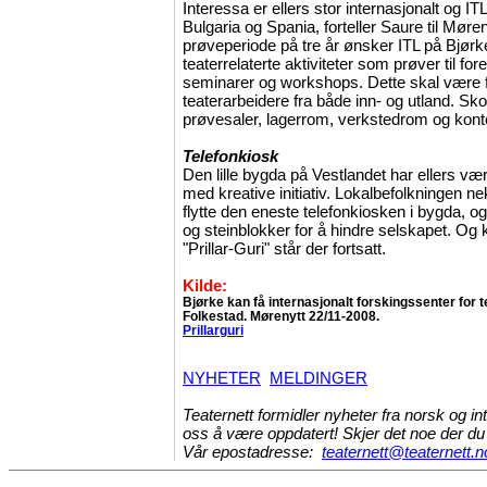
Interessa er ellers stor internasjonalt og IT
Bulgaria og Spania, forteller Saure til Mør
prøveperiode på tre år ønsker ITL på Bjørk
teaterrelaterte aktiviteter som prøver til fores
seminarer og workshops. Dette skal være 
teaterarbeidere fra både inn- og utland. Sko
prøvesaler, lagerrom, verkstedrom og kont
Telefonkiosk
Den lille bygda på Vestlandet har ellers vær
med kreative initiativ. Lokalbefolkningen ne
flytte den eneste telefonkiosken i bygda, og 
og steinblokker for å hindre selskapet. Og 
"Prillar-Guri" står der fortsatt.
Kilde:
Bjørke kan få internasjonalt forskingssenter for 
Folkestad. Mørenytt 22/11-2008.
Prillarguri
NYHETER
MELDINGER
Teaternett formidler nyheter fra norsk og int
oss å være oppdatert! Skjer det noe der du 
Vår epostadresse:
teaternett@teaternett.n