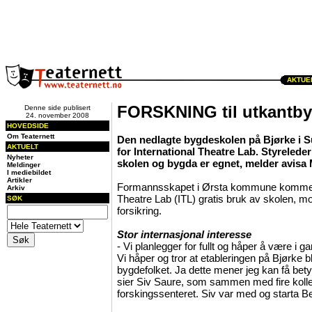
AKTUEL
FORSKNING til utkantb
Denne side publisert
24. november 2008
HOVEDSIDE
Om Teaternett
Den nedlagte bygdeskolen på Bjørke i S
AKTUELT
for International Theatre Lab. Styrelede
Nyheter
skolen og bygda er egnet, melder avisa 
Meldinger
I mediebildet
Artikler
Formannsskapet i Ørsta kommune kommer til
Arkiv
Theatre Lab (ITL) gratis bruk av skolen, mo
SØK
forsikring.
Stor internasjonal interesse
- Vi planlegger for fullt og håper å være i gan
Vi håper og tror at etableringen på Bjørke bl
bygdefolket. Ja dette mener jeg kan få bety
sier Siv Saure, som sammen med fire kolleg
forskingssenteret. Siv var med og starta B