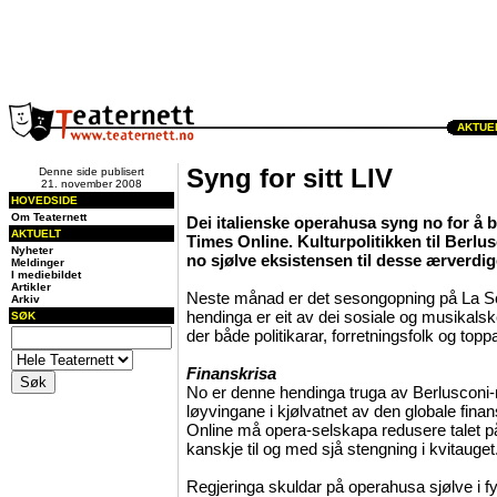
AKTUEL
Syng for sitt LIV
Denne side publisert
21. november 2008
HOVEDSIDE
Om Teaternett
Dei italienske operahusa syng no for å b
AKTUELT
Times Online. Kulturpolitikken til Berlus
Nyheter
no sjølve eksistensen til desse ærverdig
Meldinger
I mediebildet
Artikler
Neste månad er det sesongopning på La Sc
Arkiv
hendinga er eit av dei sosiale og musikalsk
SØK
der både politikarar, forretningsfolk og toppar
Finanskrisa
No er denne hendinga truga av Berlusconi-r
løyvingane i kjølvatnet av den globale finan
Online må opera-selskapa redusere talet p
kanskje til og med sjå stengning i kvitauget
Regjeringa skuldar på operahusa sjølve i f