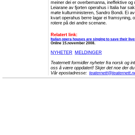
meiner dei er overbemanna, ineffektive og u
Leiarane av fjorten operahus i Italia har sak
møte kulturministeren, Sandro Bondi. Ei av
kvart operahus berre lagar ei framsyning, 
rotere på dei andre scenane.
Relatert link
:
Italian opera houses are singing to save their live
Online 15.november 2008.
NYHETER
MELDINGER
Teaternett formidler nyheter fra norsk og int
oss å være oppdatert! Skjer det noe der du 
Vår epostadresse:
teaternett@teaternett.n