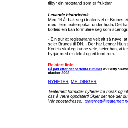
tilbyr ein motstand som er fruktbar.
Levande historiebok
Med 44 år bak seg i teaterlivet er Brunes e
med fleire teaterepokar under huda. Det ha
korleis ein kan formulere seg som scenogr
- Ein trur at regissørane veit alt så nøye, at
seier Brunes til DN. - Der har Lennar Hjuls
Korleis skal eg kunne vete, seier han, vi te
byrjar med ein tekst og eit tomt rom.
Relatert link:
På jakt efter det perfekta rummet
Av Betty Skawo
oktober 2008
NYHETER
MELDINGER
Teaternett formidler nyheter fra norsk og int
oss å være oppdatert! Skjer det noe der du 
Vår epostadresse:
teaternett@teaternett.n