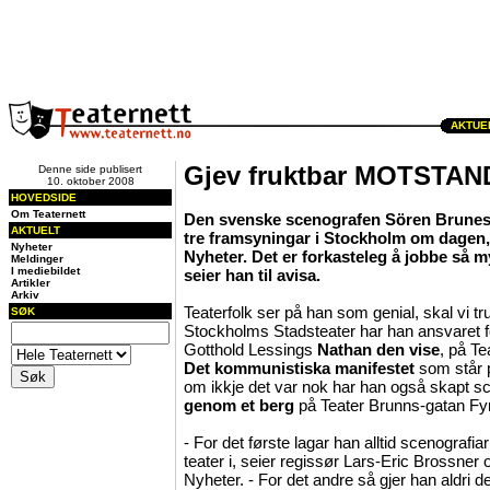
AKTUEL
Gjev fruktbar MOTSTAN
Denne side publisert
10. oktober 2008
HOVEDSIDE
Om Teaternett
Den svenske scenografen Sören Brunes e
AKTUELT
tre framsyningar i Stockholm om dagen
Nyheter
Nyheter. Det er forkasteleg å jobbe så m
Meldinger
I mediebildet
seier han til avisa.
Artikler
Arkiv
Teaterfolk ser på han som genial, skal vi 
SØK
Stockholms Stadsteater har han ansvaret fo
Gotthold Lessings
Nathan den vise
, på Te
Det kommunistiska manifestet
som står
om ikkje det var nok har han også skapt s
genom et berg
på Teater Brunns-gatan Fy
- For det første lagar han alltid scenografi
teater i, seier regissør Lars-Eric Brossner
Nyheter. - For det andre så gjer han aldri d