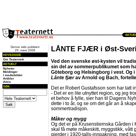
AKTUEL
LÅNTE FJÆR i Øst-Sver
Denne side publisert
25. mars 2008
HOVEDSIDE
Om Teaternett
Ved den svenske øst-kysten vil tradi
AKTUELT
sin del av sommerpublikumet som har
Nyheter
Göteborg og Helsingborg i vest. Og i 
Meldinger
I mediebildet
Lånte fjær
av Arnold og Bach, fortell
Artikler
Arkiv
SØK
Det er Robert Gustafsson som har tatt ini
- Det er en lite utnyttet region, og jeg tr
et behov å fylle, sier han til Dagens Nyhe
dette i to år, og se om det går an å ska
sommertradisjon.
Måker og mygg
Og det er på Krusenstiernska Gården i 
skal få møte måkeskitt, myggstikk, vått
gjerder i 1920-talls-innpakning, med fa