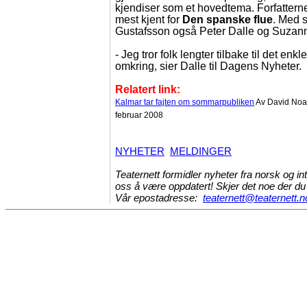
kjendiser som et hovedtema. Forfattern
mest kjent for
Den spanske flue
. Med s
Gustafsson også Peter Dalle og Suzann
- Jeg tror folk lengter tilbake til det enkl
omkring, sier Dalle til Dagens Nyheter.
Relatert link:
Kalmar tar fajten om sommarpubliken
Av David Noa
februar 2008
NYHETER
MELDINGER
Teaternett formidler nyheter fra norsk og int
oss å være oppdatert! Skjer det noe der du 
Vår epostadresse:
teaternett@teaternett.n