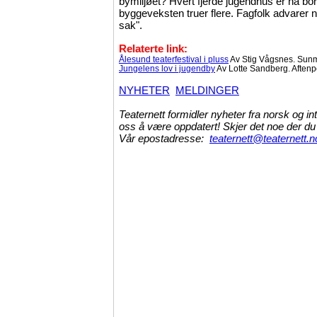
bymiljøet? Hvert fjerde jugendhus er nå bor
byggeveksten truer flere. Fagfolk advarer nå
sak".
Relaterte link:
Ålesund teaterfestival i pluss
Av Stig Vågsnes. Sun
Jungelens lov i jugendby
Av Lotte Sandberg. Aftenp
NYHETER
MELDINGER
Teaternett formidler nyheter fra norsk og int
oss å være oppdatert! Skjer det noe der du 
Vår epostadresse:
teaternett@teaternett.n