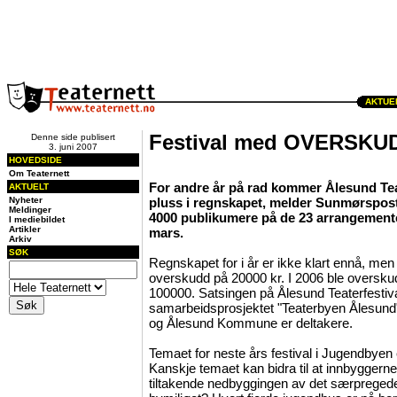
AKTUEL
Festival med OVERSKU
Denne side publisert
3. juni 2007
HOVEDSIDE
Om Teaternett
For andre år på rad kommer Ålesund Tea
AKTUELT
Nyheter
pluss i regnskapet, melder Sunmørsposte
Meldinger
4000 publikumere på de 23 arrangement
I mediebildet
Artikler
mars.
Arkiv
SØK
Regnskapet for i år er ikke klart ennå, men 
overskudd på 20000 kr. I 2006 ble oversku
100000. Satsingen på Ålesund Teaterfestiva
samarbeidsprosjektet "Teaterbyen Ålesund"
og Ålesund Kommune er deltakere.
Temaet for neste års festival i Jugendbyen
Kanskje temaet kan bidra til at innbyggerne
tiltakende nedbyggingen av det særpregede